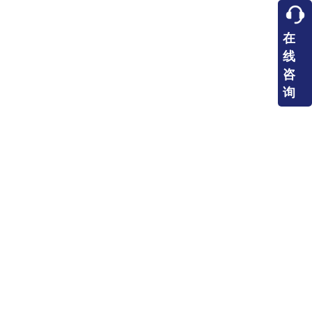
在
线
咨
询