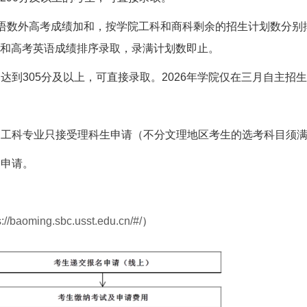
语数外高考成绩加和，按学院工科和商科剩余的招生计划数分别
和高考英语成绩排序录取，录满计划数即止。
和达到
305
分及以上，可直接录取。
2026
年学院仅在三月自主招生
；工科专业只接受理科生申请（不分文理地区考生的选考科目须
的申请。
s://baoming.sbc.usst.edu.cn/#/
）