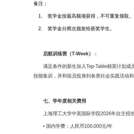
备注：
1.
奖学金按最高额项获得，不可重复领取。
2.
奖学金分两次颁发给获奖学生。
启航训练营（
T-Week
）
：
满足条件的新生加入
Top-Table
精英计划成
技能集训，并和组员投身到各类社会实践活动和
七、学年度相关费用
上海理工大学中英国际学院
2026
年自主招
•
国内学费：人民币
100,000
元
/
年