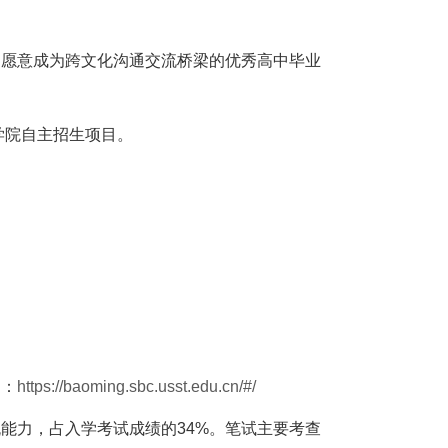
，愿意成为跨文化沟通交流桥梁的优秀高中毕业
学院自主招生项目。
为：
https://baoming.sbc.usst.edu.cn/#/
流能力，占入学考试成绩的
34%
。笔试主要考查